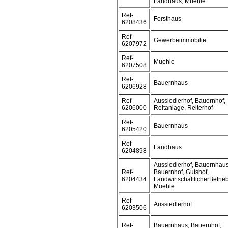
Landhaus, Muehle
Ref-
Forsthaus
6208436
Ref-
Gewerbeimmobilie
6207972
Ref-
Muehle
6207508
Ref-
Bauernhaus
6206928
Ref-
Aussiedlerhof, Bauernhof,
6206000
Reitanlage, Reiterhof
Ref-
Bauernhaus
6205420
Ref-
Landhaus
6204898
Aussiedlerhof, Bauernhaus
Ref-
Bauernhof, Gutshof,
6204434
LandwirtschaftlicherBetrieb
Muehle
Ref-
Aussiedlerhof
6203506
Ref-
Bauernhaus, Bauernhof,