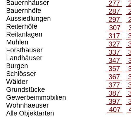
Bauernhäuser
277
Bauernhöfe
287
Aussiedlungen
297
Reiterhöfe
307
Reitanlagen
317
Mühlen
327
Forsthäuser
337
Landhäuser
347
Burgen
357
Schlösser
367
Wälder
377
Grundstücke
387
Gewerbeimmobilien
397
Wohnhaeuser
407
Alle Objektarten