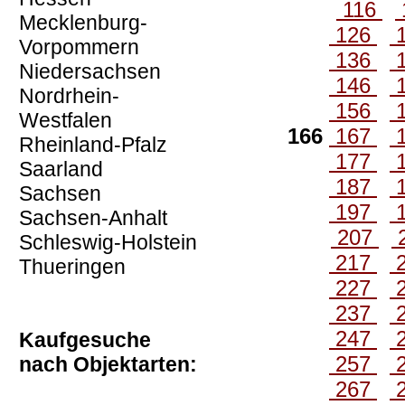
116
Mecklenburg-
126
Vorpommern
136
Niedersachsen
146
Nordrhein-
156
Westfalen
166
167
Rheinland-Pfalz
177
Saarland
187
Sachsen
197
Sachsen-Anhalt
207
Schleswig-Holstein
217
Thueringen
227
237
247
Kaufgesuche
257
nach Objektarten:
267