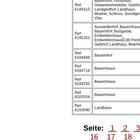
Bauernhof, Forsthaus,
Ref-
Gewerbeimmobilie, Gutsho
6185410
Landgasthof, Landhaus,
Muehle, Schloss, Sonstige
Villa
Aussiedlerhof, Bauernhaus
Bauernhof, Bungalow,
Ref-
Einfamilienhaus,
6185352
EinfamilienhausELW, Forst
Gutshof, Landhaus, Muehl
Ref-
Bauernhof
6184946
Ref-
Bauernhaus
6184714
Ref-
Bauernhaus
6184250
Ref-
Bauernhaus
6183554
Ref-
Landhaus
6183090
Seite:
1
2
16
17
18