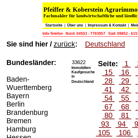
Pfeiffer & Koberstein Agrarimm
Fachmakler für landwirtschaftliche und ländli
Startseite
|
Über uns
|
Impressum & Kontakt
|
Mei
Info-Telefon
Nord: 04503 - 7793957
Süd: 09852 - 61
Sie sind hier /
zurück
:
Deutschland
Bundesländer:
33622
Seite:
1
Immobilien
15
16
Kaufgesuche
in
Baden-
28
29
Deutschland
Wuerttemberg
41
42
Bayern
54
55
Berlin
67
68
Brandenburg
80
81
Bremen
93
94
Hamburg
105
106
Hessen