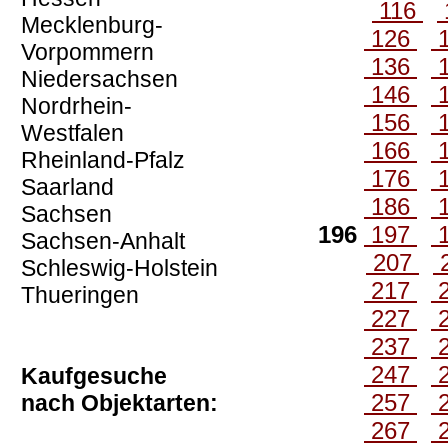
116
Mecklenburg-
126
Vorpommern
136
Niedersachsen
146
Nordrhein-
156
Westfalen
166
Rheinland-Pfalz
176
Saarland
186
Sachsen
196
197
Sachsen-Anhalt
207
Schleswig-Holstein
217
Thueringen
227
237
247
Kaufgesuche
257
nach Objektarten:
267