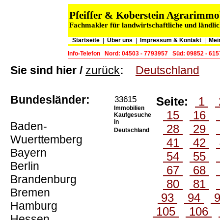
Pfeiffer & Koberstein Agrarimm
Fachmakler für landwirtschaftliche und ländli
Startseite
|
Über uns
|
Impressum & Kontakt
|
Mei
Info-Telefon
Nord: 04503 - 7793957
Süd: 09852 - 61
Sie sind hier /
zurück
:
Deutschland
Bundesländer:
33615
Seite:
1
Immobilien
15
16
Kaufgesuche
in
Baden-
28
29
Deutschland
Wuerttemberg
41
42
Bayern
54
55
Berlin
67
68
Brandenburg
80
81
Bremen
93
94
Hamburg
105
106
Hessen