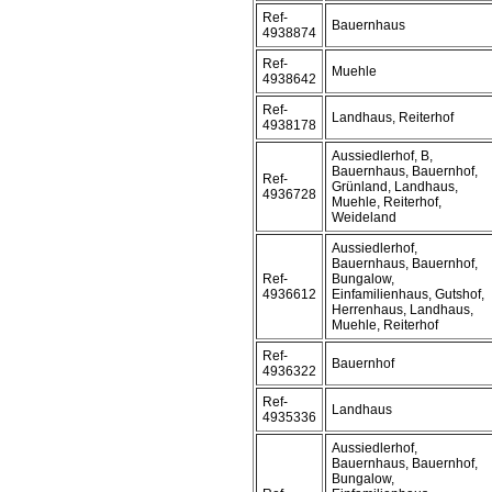
Ref-
Bauernhaus
4938874
Ref-
Muehle
4938642
Ref-
Landhaus, Reiterhof
4938178
Aussiedlerhof, B,
Bauernhaus, Bauernhof,
Ref-
Grünland, Landhaus,
4936728
Muehle, Reiterhof,
Weideland
Aussiedlerhof,
Bauernhaus, Bauernhof,
Ref-
Bungalow,
4936612
Einfamilienhaus, Gutshof,
Herrenhaus, Landhaus,
Muehle, Reiterhof
Ref-
Bauernhof
4936322
Ref-
Landhaus
4935336
Aussiedlerhof,
Bauernhaus, Bauernhof,
Bungalow,