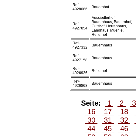
Ref-
Bauernhof
4928086
Aussiedlerhof,
Bauernhaus, Bauernhof,
Ref-
Gutshof, Herrenhaus,
4927854
Landhaus, Muehle,
Reiterhof
Ref-
Bauernhaus
4927332
Ref-
Bauernhaus
4927158
Ref-
Reiterhof
4926926
Ref-
Bauernhaus
4926868
Seite:
1
2
16
17
18
30
31
32
44
45
46