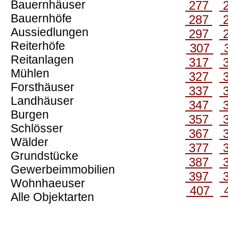
Bauernhäuser
277
Bauernhöfe
287
Aussiedlungen
297
Reiterhöfe
307
Reitanlagen
317
Mühlen
327
Forsthäuser
337
Landhäuser
347
Burgen
357
Schlösser
367
Wälder
377
Grundstücke
387
Gewerbeimmobilien
397
Wohnhaeuser
407
Alle Objektarten