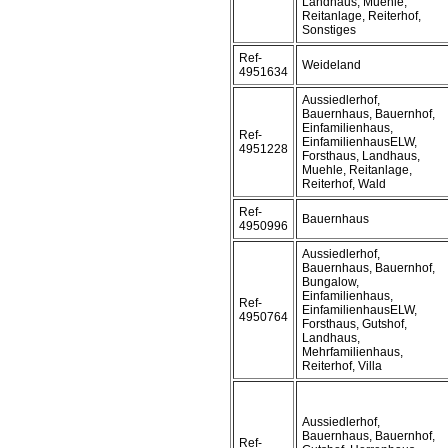
Landhaus, Muehle,
Reitanlage, Reiterhof,
Sonstiges
Ref-
Weideland
4951634
Aussiedlerhof,
Bauernhaus, Bauernhof,
Einfamilienhaus,
Ref-
EinfamilienhausELW,
4951228
Forsthaus, Landhaus,
Muehle, Reitanlage,
Reiterhof, Wald
Ref-
Bauernhaus
4950996
Aussiedlerhof,
Bauernhaus, Bauernhof,
Bungalow,
Einfamilienhaus,
Ref-
EinfamilienhausELW,
4950764
Forsthaus, Gutshof,
Landhaus,
Mehrfamilienhaus,
Reiterhof, Villa
Aussiedlerhof,
Bauernhaus, Bauernhof,
Ref-