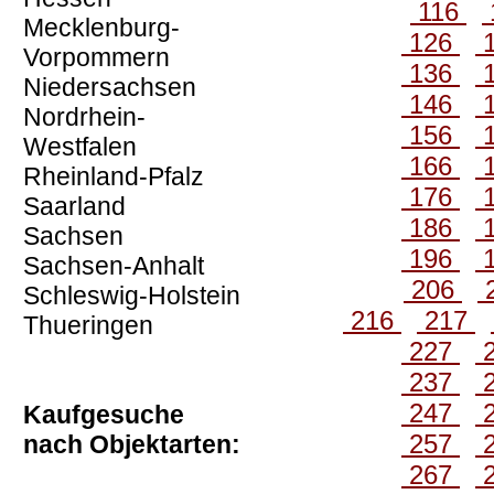
116
Mecklenburg-
126
Vorpommern
136
Niedersachsen
146
Nordrhein-
156
Westfalen
166
Rheinland-Pfalz
176
Saarland
186
Sachsen
196
Sachsen-Anhalt
206
Schleswig-Holstein
216
217
Thueringen
227
237
247
Kaufgesuche
257
nach Objektarten:
267