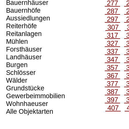
Bauernhäuser
277
Bauernhöfe
287
Aussiedlungen
297
Reiterhöfe
307
Reitanlagen
317
Mühlen
327
Forsthäuser
337
Landhäuser
347
Burgen
357
Schlösser
367
Wälder
377
Grundstücke
387
Gewerbeimmobilien
397
Wohnhaeuser
407
Alle Objektarten