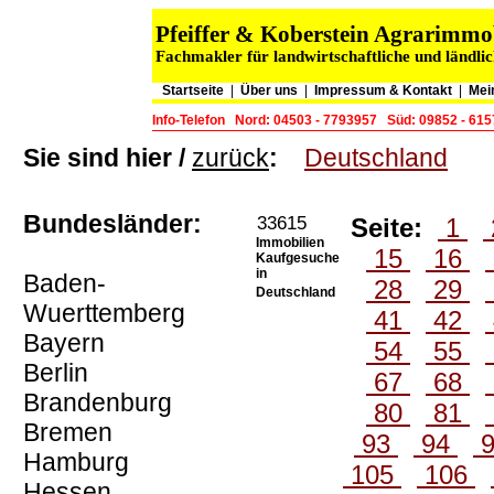
Pfeiffer & Koberstein Agrarimm
Fachmakler für landwirtschaftliche und ländli
Startseite
|
Über uns
|
Impressum & Kontakt
|
Mei
Info-Telefon
Nord: 04503 - 7793957
Süd: 09852 - 61
Sie sind hier /
zurück
:
Deutschland
Bundesländer:
33615
Seite:
1
Immobilien
15
16
Kaufgesuche
in
Baden-
28
29
Deutschland
Wuerttemberg
41
42
Bayern
54
55
Berlin
67
68
Brandenburg
80
81
Bremen
93
94
Hamburg
105
106
Hessen