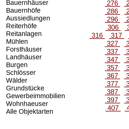
Bauernhäuser
276
Bauernhöfe
286
Aussiedlungen
296
Reiterhöfe
306
Reitanlagen
316
317
Mühlen
327
Forsthäuser
337
Landhäuser
347
Burgen
357
Schlösser
367
Wälder
377
Grundstücke
387
Gewerbeimmobilien
397
Wohnhaeuser
407
Alle Objektarten