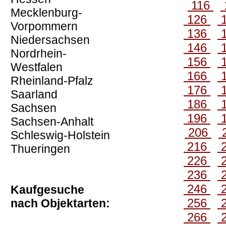
116
Mecklenburg-
126
Vorpommern
136
Niedersachsen
146
Nordrhein-
156
Westfalen
166
Rheinland-Pfalz
176
Saarland
186
Sachsen
196
Sachsen-Anhalt
206
Schleswig-Holstein
216
Thueringen
226
236
246
Kaufgesuche
256
nach Objektarten:
266